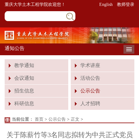
重庆大学土木工程学院欢迎您！
English
教师登录
通知公告
导
教学通知
学术讲座
会议通知
活动公告
招生信息
公示公告
科研信息
人才招聘
当前位置：
首页
>
公示公告
>
正文
>
关于陈薪竹等3名同志拟转为中共正式党员