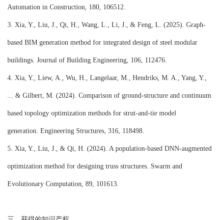
Automation in Construction, 180, 106512.
3. Xia, Y., Liu, J., Qi, H., Wang, L., Li, J., & Feng, L. (2025). Graph-
based BIM generation method for integrated design of steel modular
buildings. Journal of Building Engineering, 106, 112476.
4. Xia, Y., Liew, A., Wu, H., Langelaar, M., Hendriks, M. A., Yang, Y.,
... & Gilbert, M. (2024). Comparison of ground-structure and continuum
based topology optimization methods for strut-and-tie model
generation. Engineering Structures, 316, 118498.
5. Xia, Y., Liu, J., & Qi, H. (2024). A population-based DNN-augmented
optimization method for designing truss structures. Swarm and
Evolutionary Computation, 89, 101613.
三、获得的知识产权