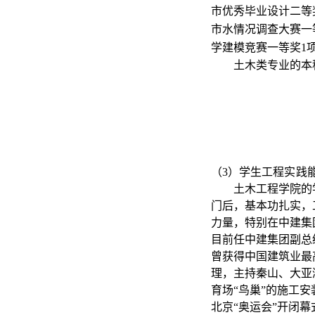
市优秀毕业设计二
等
市水情况调查大赛
一
学建模竞赛
一等奖
1
土木类专业的本
（
3
）学生工程实践
土木工程学院的
门后，基本功扎实，
力量，特别在中建集
目前任中建集团副总
曾获得中国建筑业最
理，主持秦山、大亚
育场
“
鸟巢
”
的施工安
北京
“
奥运会
”
开闭幕